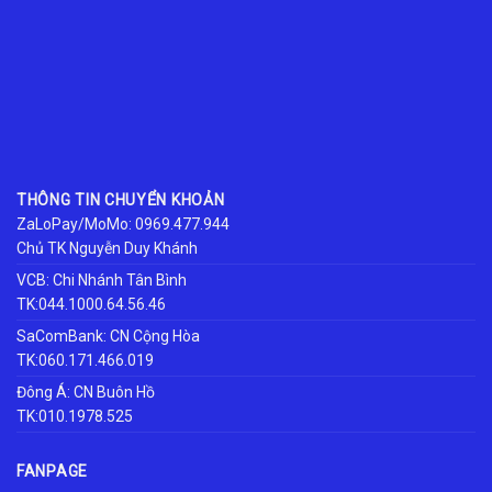
THÔNG TIN CHUYỂN KHOẢN
ZaLoPay/MoMo: 0969.477.944
Chủ TK Nguyễn Duy Khánh
VCB: Chi Nhánh Tân Bình
TK:044.1000.64.56.46
SaComBank: CN Cộng Hòa
TK:060.171.466.019
Đông Á: CN Buôn Hồ
TK:010.1978.525
FANPAGE