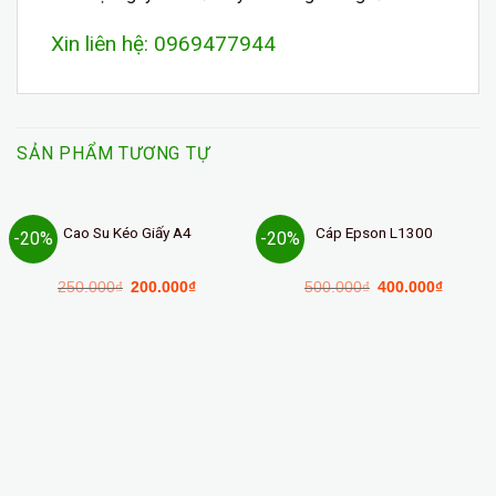
Xin liên hệ: 0969477944
SẢN PHẨM TƯƠNG TỰ
Cao Su Kéo Giấy A4
Cáp Epson L1300
-20%
-20%
250.000
₫
200.000
₫
500.000
₫
400.000
₫