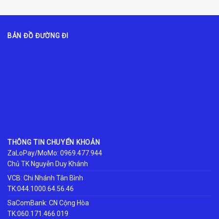
BẢN ĐỒ ĐƯỜNG ĐI
THÔNG TIN CHUYỂN KHOẢN
ZaLoPay/MoMo: 0969.477.944
Chủ TK Nguyễn Duy Khánh
VCB: Chi Nhánh Tân Bình
TK:044.1000.64.56.46
SaComBank: CN Cộng Hòa
TK:060.171.466.019