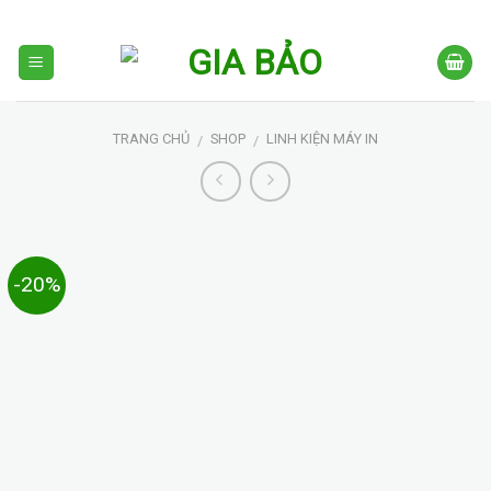
Skip
to
content
TRANG CHỦ
SHOP
LINH KIỆN MÁY IN
/
/
-20%