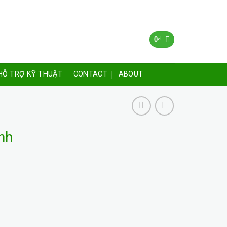
0
₫
HỖ TRỢ KỸ THUẬT
CONTACT
ABOUT
nh