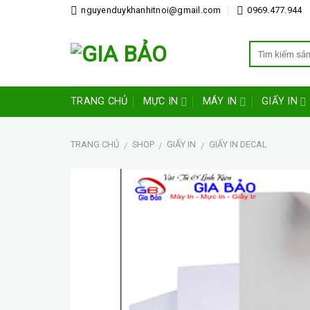
Skip
nguyenduykhanhitnoi@gmail.com
0969.477.944
to
content
TRANG CHỦ
MỰC IN
MÁY IN
GIẤY IN
TRANG CHỦ
SHOP
GIẤY IN
GIẤY IN DECAL
/
/
/