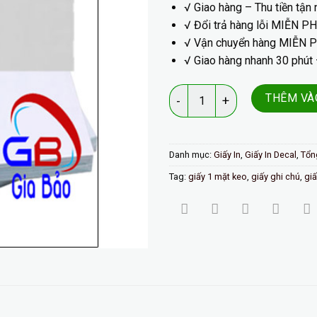
√ Giao hàng – Thu tiền
tận 
√ Đổi trả hàng lỗi
MIỄN PH
√ Vận chuyển hàng
MIỄN P
√ Giao hàng nhanh 30 phút 
Số lượng
THÊM VÀ
Danh mục:
Giấy In
,
Giấy In Decal
,
Tổn
Tag:
giấy 1 mặt keo
,
giấy ghi chú
,
giấ