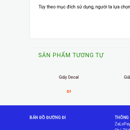
Tùy theo mục đích sử dụng, người ta lựa chọn
SẢN PHẨM TƯƠNG TỰ
 Lượng
Giấy Decal
Gi
0
₫
BẢN ĐỒ ĐƯỜNG ĐI
THÔNG 
ZaLoPay