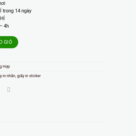
nơi
Í
trong
14
ngày
HÍ
– 4h
O GIỎ
g Hợp
y in nhãn
,
giấy in sticker