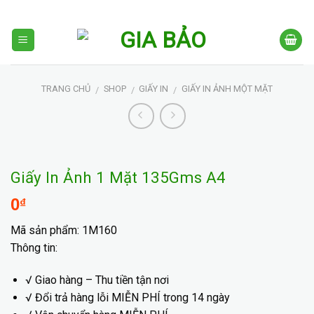
Skip
to
content
TRANG CHỦ
SHOP
GIẤY IN
GIẤY IN ẢNH MỘT MẶT
/
/
/
Giấy In Ảnh 1 Mặt 135Gms A4
0
₫
Mã sản phẩm: 1M160
Thông tin:
√ Giao hàng – Thu tiền
tận nơi
√ Đổi trả hàng lỗi
MIỄN PHÍ
trong
14
ngày