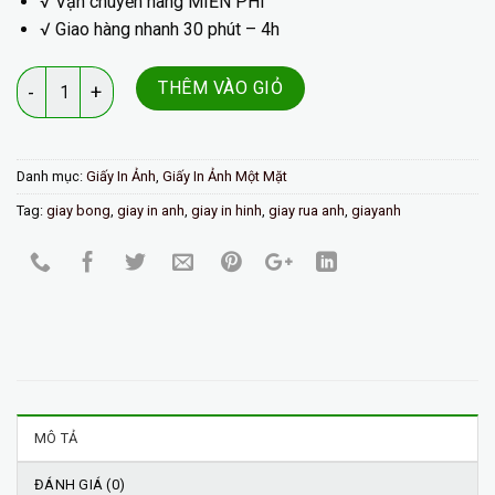
√ Vận chuyển hàng
MIỄN PHÍ
√ Giao hàng nhanh 30 phút – 4h
Số lượng
THÊM VÀO GIỎ
Danh mục:
Giấy In Ảnh
,
Giấy In Ảnh Một Mặt
Tag:
giay bong
,
giay in anh
,
giay in hinh
,
giay rua anh
,
giayanh
MÔ TẢ
ĐÁNH GIÁ (0)