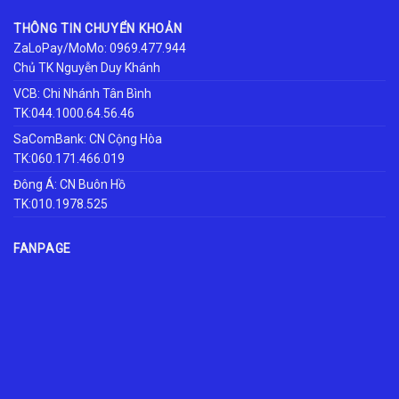
THÔNG TIN CHUYỂN KHOẢN
ZaLoPay/MoMo: 0969.477.944
Chủ TK Nguyễn Duy Khánh
VCB: Chi Nhánh Tân Bình
TK:044.1000.64.56.46
SaComBank: CN Cộng Hòa
TK:060.171.466.019
Đông Á: CN Buôn Hồ
TK:010.1978.525
FANPAGE